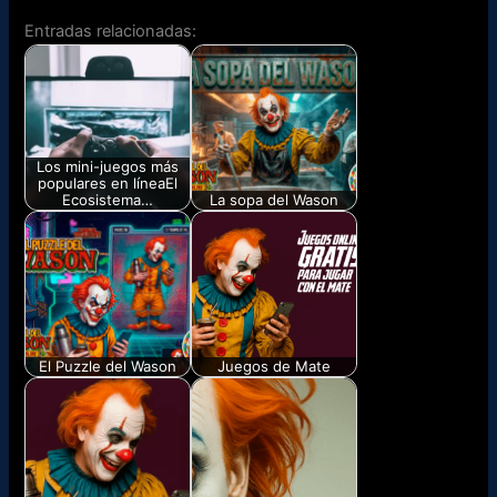
Entradas relacionadas:
Los mini-juegos más
populares en líneaEl
Ecosistema…
La sopa del Wason
En el vertiginoso
Encuentra las
mundo del internet
palabras en la sopa,
de 2026, ya no…
selecciona la
categoría que…
El Puzzle del Wason
Juegos de Mate
Arma el puzle en el
El desafío de jugar
menor tiempo posible
con una sola mano.
▶ ¡Suscribite…
Fecha: Ubicación:…