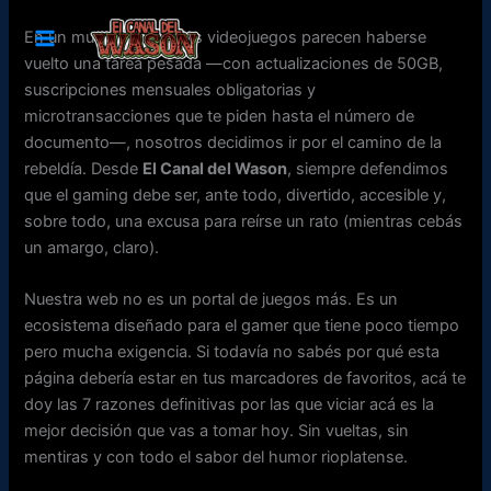
Ir
En un mundo donde los videojuegos parecen haberse
al
vuelto una tarea pesada —con actualizaciones de 50GB,
contenido
suscripciones mensuales obligatorias y
microtransacciones que te piden hasta el número de
documento—, nosotros decidimos ir por el camino de la
rebeldía. Desde
El Canal del Wason
, siempre defendimos
que el gaming debe ser, ante todo, divertido, accesible y,
sobre todo, una excusa para reírse un rato (mientras cebás
un amargo, claro).
Nuestra web no es un portal de juegos más. Es un
ecosistema diseñado para el gamer que tiene poco tiempo
pero mucha exigencia. Si todavía no sabés por qué esta
página debería estar en tus marcadores de favoritos, acá te
doy las 7 razones definitivas por las que viciar acá es la
mejor decisión que vas a tomar hoy. Sin vueltas, sin
mentiras y con todo el sabor del humor rioplatense.