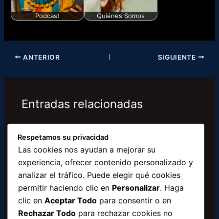
Podcast
Quiénes Somos
Sumérgete en el
Juegos Wasonadas
mundo del podcast
¡Bienvenidos a la
hoy mismo. Disfruta
base de operaciones
ANTERIOR
SIGUIENTE
de…
de El…
Entradas relacionadas
Respetamos su privacidad
Las cookies nos ayudan a mejorar su
experiencia, ofrecer contenido personalizado y
analizar el tráfico. Puede elegir qué cookies
permitir haciendo clic en
Personalizar
. Haga
clic en
Aceptar Todo
para consentir o en
Rechazar Todo
para rechazar cookies no